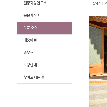
원광화랑연구소
가람지기
20
|
운문사 역사
운문 소식
대중예불
종무소
도량안내
찾아오시는 길