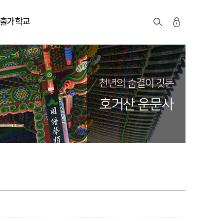
출가학교
천년의 숨결이 깃든
호거산 운문사