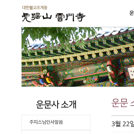
운
솔
운문 
운문사 소개
주지스님인사말씀
3월 2