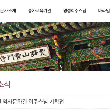
문사 소개
승가교육기관
명성회주스님
바라밀
바람길
소식
2일 역사문화관 회주스님 기획전