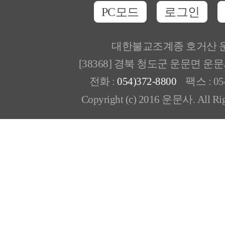
PC모드
로그인
대한불교조계종 호거산 
[38368] 경북 청도군 운문면 운
전화 :
054)372-8800
팩스 : 054
Copyright (c) 2016 운문사. All Rig