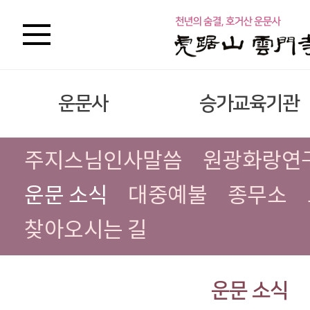
운문사
승가교육기관
주지스님인사말씀
원광화랑연
운문 소식
대중예불
종무소
찾아오시는 길
운문 소식