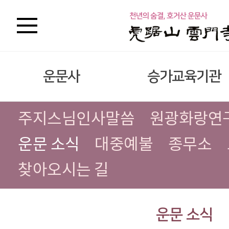
운문사
승가교육기관
주지스님인사말씀
원광화랑연
운문 소식
대중예불
종무소
찾아오시는 길
운문 소식