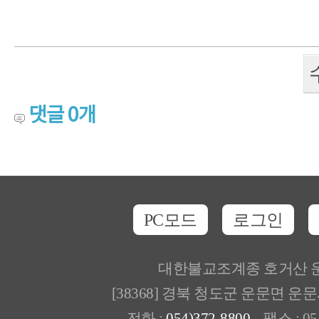
댓글
0
개
PC모드
로그인
대한불교조계종 호거산 
[38368] 경북 청도군 운문면 운
전화 :
054)372-8800
팩스 : 054