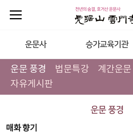
운문사
승가교육기관
운문 풍경
법문특강
계간운문
자유게시판
운문 풍경
매화 향기