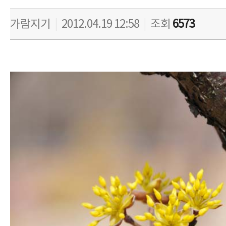
가람지기
|
2012.04.19 12:58
|
조회
6573