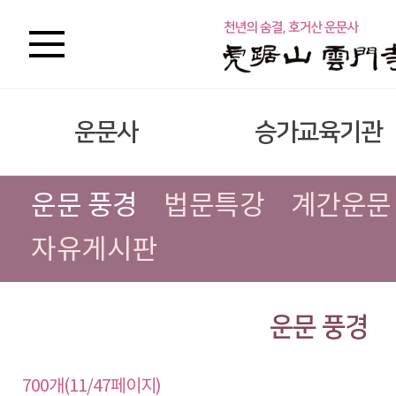
운문사
승가교육기관
운문 풍경
법문특강
계간운문
자유게시판
운문 풍경
700개(11/47페이지)