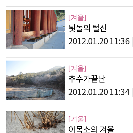
[겨울]
툇돌의 털신
2012.01.20 11:36
|
[겨울]
추수가끝난
2012.01.20 11:34
|
[겨울]
이목소의 겨울