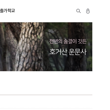
출가학교
천년의 숨결이 깃든
호거산 운문사