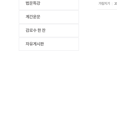
법문특강
가람지기
20
|
계간운문
감로수 한 잔
자유게시판