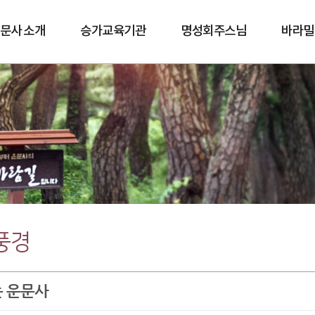
문사 소개
승가교육기관
명성회주스님
바라밀
바람길
풍경
 운문사