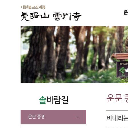
운
솔
운문 
솔
바람길
운문 풍경
비내리는