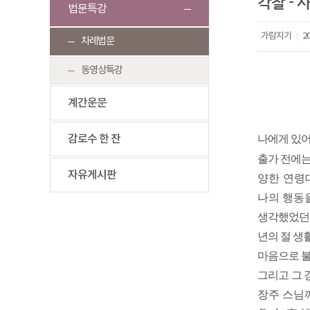
각찰 - 
법문특강
가람지기
20
|
차례법문
동영상특강
계간운문
감로수 한 잔
나에게 있어
출가 전에는
자유게시판
양한 연령
나의 행동
생각했었던 
년의 절 생
마음으로 불
그리고 그 
장주 스님