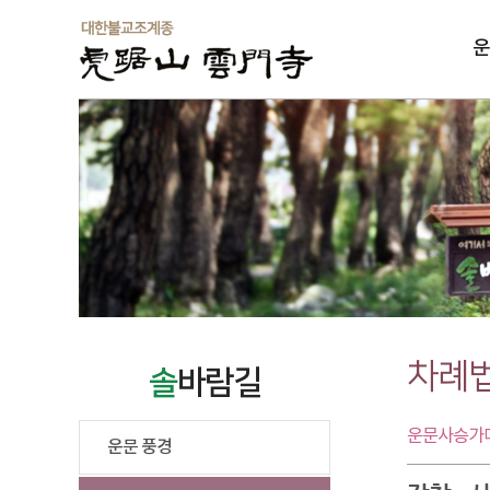
운
솔
차례
솔
바람길
운문사승가대
운문 풍경