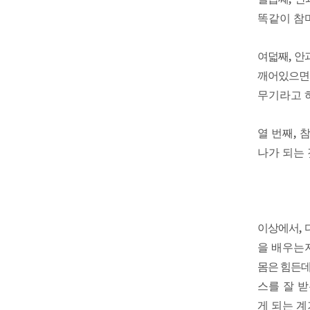
똑같이 참
여덟째
,
안
깨어있으면
무기라고 
열 번째
,
참
나가 되는
이상에서
,
을 배우는
몸은 힘든
스를 잘 
게 되는 