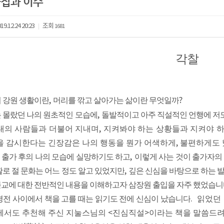
사집과 이수
19.12.24 20:23
조회
1681
|
각찰
 강원 생활이란
,
머리를 깎고 살아가는 삶이란 무엇일까
?
 몰랐던 나의 원초적인 모습에
,
돌발적이고 아주 직설적인 언행에 저도
대의 사람들과 더불어 지내며
,
지켜봐야 하는 상황들과 지켜야 하
을 감시한다는 긴장감은 나의 행동을 뭔가 어색하게
,
불편하게도
출가 후의 나의 모습에 실망하기도 하고
,
이렇게 사는 것이 출가자의
활로 절 문화는 어느 정도 알고 있었지만
,
깊은 신심을 바탕으로 하는 발
교에 대한 전반적인 내용을 이해하고자 삼장원 출입을 자주 했었습
경전 사이에서 책을 고를 때는 읽기도 전에 신심이 났습니다
.
읽었던 
께서도 추천해 주신 지눌스님의
<
진심직설
>
이라는 책을 말씀드려