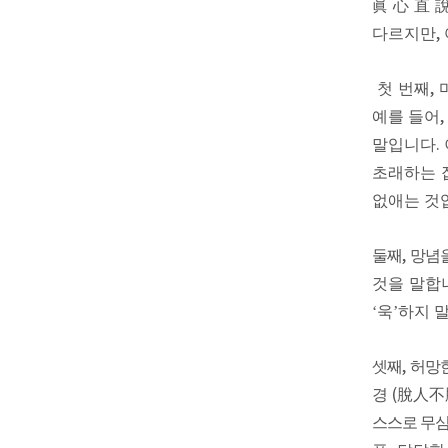
眞 心 直 
다르지만
,
첫 번째
,
예를 들어
말입니다
.
초래하는 
없애는 것
둘째
,
망념
것을 말합
‘
욱
’
하지 
셋째
,
허망
경
(
脫人不
스스로 무심