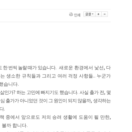
인쇄
 한 번씩 놀랄 때가 있습니다
.
새로운 환경에서 낯선
,
다
는 생소한 규칙들과 그리고 여러 걱정 사항들
..
누군가
 했습니다
.
 삶인가
?
하는 고민에 빠지기도 했습니다
.
사실 출가 전
,
몇
심 출가가 아니었던 것이 그 원인이 되지 않을까
,
생각하는
니다
.
책 중에서 앞으로도 저의 승려 생활에 도움이 될 만한
,
 볼까 합니다
.