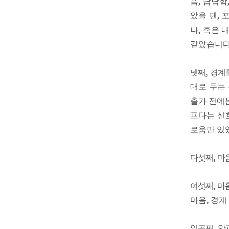
픔
,
답답함
았을 땐
,
나
,
혹은 
같았습니
넷째
,
경계
대로 두는
출가 전에
프다는 신
로움만 있
다섯째
,
마
여섯째
,
마
마음
,
경계
일곱째
,
안