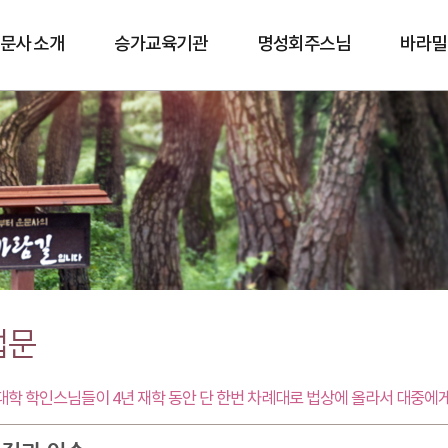
문사 소개
승가교육기관
명성회주스님
바라밀
바람길
법문
학 학인스님들이 4년 재학 동안 단 한번 차례대로 법상에 올라서 대중에게