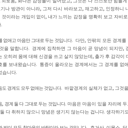
,
외로움
,
화나는 감정들이 일어났고
,
그것은 나 스스로만 힘들게 
포기나 방관이 아니라
,
그저 다시 바라보고
,
재고하고
,
인정하니 
내 것이라는 개입이 없이
,
내가 느끼는 감정을 명확히 보고 자비로
다
.
를 없애고 마음만 그대로 두는 것입니다
.
다만
,
안팎의 모든 경계를
 것을 말합니다
.
경계에 집착하면 그 마음이 곧 망념이 되지만
,
는 오히려 몸에 대해 신경을 쓰고 살지 않았는데
,
출가 후 감각이
호를 보내왔습니다
.
통증이 올라오는 경계에서는 그 경계를 없
었습니다
.
음도 경계도 모두 없애는 것입니다
.
바깥경계의 실체가 없고
,
그것을
음
,
경계 둘 다 그대로 두는 것입니다
.
마음은 마음이 있을 자리에 
 둘 다 취하지 않으니 망념은 생기지 않는다는 겁니다
.
생각하기도
과 밖이 모두 참마음의 바탕이라 보는 것입니다
.
호거산
,
이목소
,
달