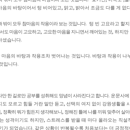
마음의 바탕이어서 텅 비어있고
,
맑고
,
밝아서 조금도 다를 게 없
과 밖이 모두 참마음의 작용이라 보는 것입니다
.
텅 빈 고요라고 할
서도 마음이 고요하고
,
고요한 마음을 지니면서 깨어있는 것
,
하지만
하셨습니다
.
 마음의 바탕과 작용조차 벗어나는 것입니다
.
바탕과 작용이 나
 것입니다
.
다만 한 길로만 공부를 성취해도 망념이 사라진다고 합니다
.
운문사에
지도 모르고 힘들 거란 말만 듣고
,
선택의 여지 없이 강원생활을
데
,
정확히 뭐가 힘든지 생각해보니
,
정해진 틀에 나를 끼워 맞추어 살
받는 성격이기도 하지만
,
스트레스를 받을 때 마다 올라오는 직설
계기가 되었습니다
.
같은 상황이 반복될수록 처음보다는 더 긍정