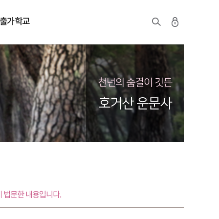
출가학교
천년의 숨결이 깃든
호거산 운문사
 법문한 내용입니다.