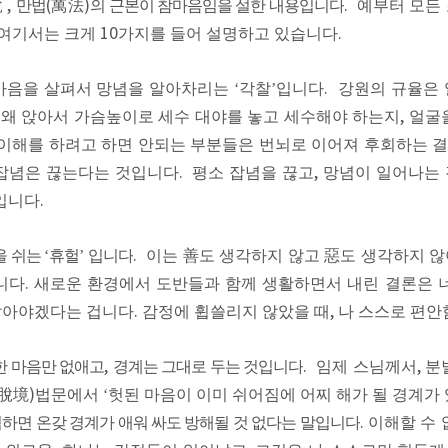
說
,
만법
(
萬法
)
의 근본이 참마음임을 설한 내용입니다
.
예부터 모든
여기서는 크게
10
가지를 들어 설명하고 있습니다
.
마음을 살펴서 망념을 알아차리는
‘
각찰
’
입니다
.
강원의 규율은
,
왜 앉아서 가슴높이로 세수 대야를 놓고 세수해야 하는지
,
얼굴
이해를 하려고 하면 안되는 부분들은 번뇌로 이어져 후회하는 결
잡념은 끊는다는 것입니다
.
평소 잡념을 끊고
,
망념이 일어나는 
입니다
.
을 쉬는
‘
휴헐
’
입니다
.
이는
善
도 생각하지 않고
惡
도 생각하지 않
니다
.
새로운 환경에서 도반들과 함께 생활하면서 내린 결론은 
말아야겠다는 겁니다
.
감정에 휩쓸리지 않았을 때
,
나 스스로 편안
한 마음만 없애고
,
경계는 그대로 두는 것입니다
.
임제 스님께서
,
분
脫境
)
법문에서
‘
헛된 마음이 이미 쉬어짐에 어찌 해가 될 경계가
하면 온갖 경계가 애워 싸도 방해될 것 없다는 말입니다
.
이해할 수 