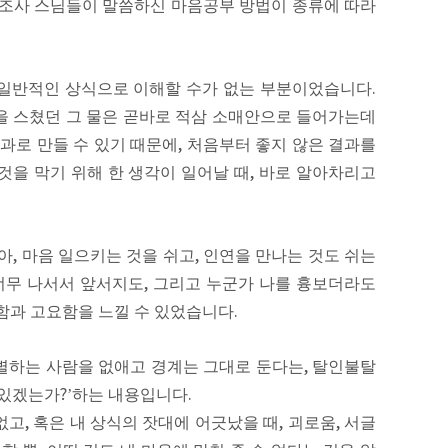
 조사 스님들이 말씀하신 마음공부 방법이 종류에 따라
 일반적인 상식으로 이해할 수가 없는 부분이었습니다
.
을 스쳤던 그 물은 곧바로 적삼 소매안으로 들어가는데
과로 만들 수 있기 때문에
,
처음부터 좋지 않은 결과를
것을 막기 위해 한 생각이 일어날 때
,
바로 알아차리고
아
,
마음 일으키는 것을 쉬고
,
인연을 만나는 것도 쉬는
너무 나서서 앞서지도
,
그리고 누군가 나를 흉보더라도
함과 고요함을 느낄 수 있었습니다
.
별하는 사람을 없애고 경계는 그대로 둔다는
,
탈인불탈
 있겠는가
?’
하는 내용입니다
.
없고
,
혹은 내 상식의 잣대에 어긋났을 때
,
괴로움
,
서글