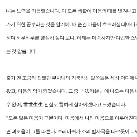
내는 노력을 거듭했습니다
.
이 모든 생활이 마음의 때를 벗겨내고
가기 위한 공부라는 것을 알기에
,
매 순간 마음이 흐트러질 때마다
하며 하루하루를 열심히 살다 보니
,
이제는 미숙하지만 여법한 
는 것 같습니다
.
출가 전 조금씩 접했던 부처님의 거룩하신 말씀들은 세상 어디에서
왔고
,
마음의 약이 되었습니다
.
그 중
『
法句經
』
에 나오는 다음
수 없어
,
世世生生
진실로
善
하게 살아야겠다고 느꼈습니다
.
“
모든 일은 마음이 근본이다
.
마음에서 나와 마음으로 이루어진
면 괴로움이 그를 따른다
.
수레바퀴가 소의 발자국을 따르듯이
...