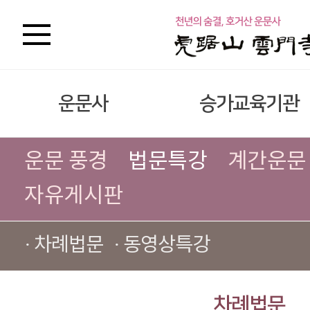
운문사
승가교육기관
운문 풍경
법문특강
계간운문
자유게시판
· 차례법문
· 동영상특강
차례법문