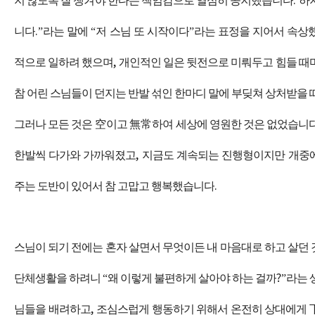
지 않도록 잘 챙겨야 한다는 책임감으로 열심히 공지했습니다
.
하
니다
.”
라는 말에
“
저 스님 또 시작이다
”
라는 표정을 지어서 속상
적으로 일하려 했으며
,
개인적인 일은 뒷전으로 미뤄두고 힘들 때
참 어린 스님들이 던지는 반발 섞인 한마디 말에 부딪쳐 상처받을
그러나 모든 것은
空
이고
無常
하여 세상에 영원한 것은 없었습니
한발씩 다가와 가까워졌고
,
지금도 계속되는 진행형이지만 개중에
주는 도반이 있어서 참 고맙고 행복했습니다
.
스님이 되기 전에는 혼자 살면서 무엇이든 내 마음대로 하고 살던
단체생활을 하려니
“
왜 이렇게 불편하게 살아야 하는 걸까
?”
라는 
님들을 배려하고
,
조심스럽게 행동하기 위해서 온전히 상대에게