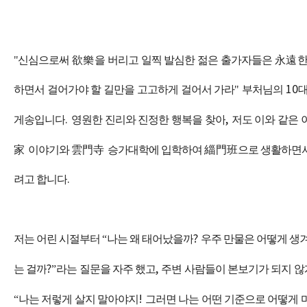
"신심으로써
欲樂
을 버리고 일찍 발심한 젊은 출가자들은
永遠
한
하면서 걸어가야 할 길만을 고고하게 걸어서 가라"
부처님의
10
대
게송입니다
.
영원한 진리와 진정한 행복을 찾아
,
저도 이와 같은
家
이야기와
雲門寺
승가대학에 입학하여
緇門班
으로 생활하면서
려고 합니다
.
저는 어린 시절부터
“
나는 왜 태어났을까
?
우주 만물은 어떻게 생
는 걸까
?”
라는 질문을 자주 했고
,
주변 사람들이 본보기가 되지 않
“
나는 저렇게 살지 말아야지
!
그러면 나는 어떤 기준으로 어떻게 