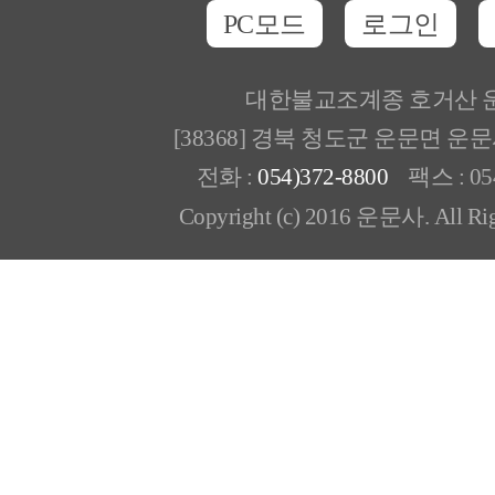
PC모드
로그인
대한불교조계종 호거산 
[38368] 경북 청도군 운문면 운
전화 :
054)372-8800
팩스 : 054
Copyright (c) 2016 운문사. All Rig