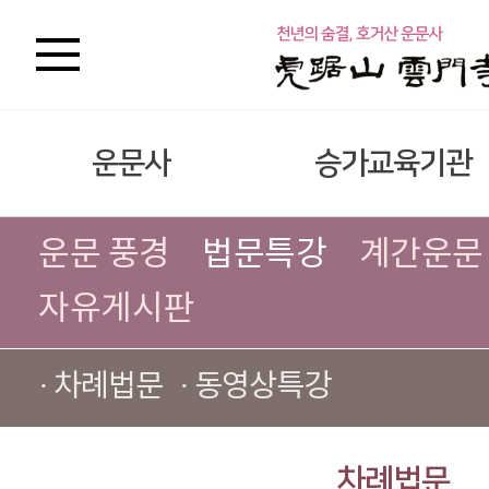
운문사
승가교육기관
운문 풍경
법문특강
계간운문
자유게시판
· 차례법문
· 동영상특강
차례법문