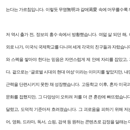
는다는 가르침입니다
.
이렇듯 무명
無明
과 갈애
渴愛
속에 머무를수록 
저 역시 출가 전
,
정보의 홍수 속에서 방황했습니다
.
여덟 살 되던 해
,
외로 나가
,
미국식 국제학교를 다니며 세계 각국의 친구들과 자랐습니
와 스펙을 쌓아야 한다는 믿음은 자연스럽게 제 안에 자리를 잡았고
,
다
.
겉으로는
‘
글로벌 시대의 현대 여성
’
이라는 이미지를 쌓았지만
,
내
근력을 단련시키지 못한 채 성장했습니다
.
고등학교 이후
,
혼자 미국과
문화를 접했지만
,
그 다양성이 오히려 저를 더 큰 혼란에 빠뜨렸습니
달렸고
,
도덕적 기준마저 흐려졌습니다
.
그 괴로움을 피하기 위해 저
어
,
영화
,
드라마
,
독서
,
쇼핑
,
검색 등 원하는 콘텐츠로 감정을 달래는