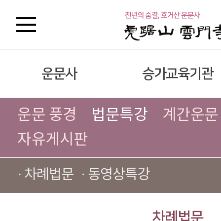
운문사
승가교육기관
운문 풍경
법문특강
계간운문
자유게시판
· 차례법문
· 동영상특강
차례법문