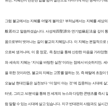
유는
,
지혜만이 단순한 앎을 넘어 실천으로 나아가게 하는 능력이기 
그럼 불교에서는 지혜를 어떻게 볼
까요
?
부처님께서는 지혜를 세상의 
般若
라고 말씀하셨습니다
.
사성제
四聖諦
와 연기법
緣起法
을 깊이 
움으로부터 벗어나는 길이 불교의 지혜입니다
.
이 지혜는 본질적으로 
으로써 생겨나며
,
이 중 정
定
,
즉 참선을 통해 산란한 마음을 가라앉혔
와 세속의 지혜는
‘
지식을 바탕한 실천
’
이라는 점에서 비슷하지만
,
세
을 위한 것이라면
,
불교의 지혜는 고
苦
를 멸하는 것
,
즉 해탈에 초점이
오늘날 현대인들은 실천보다
‘
더 많이 아는 것
’
에 집중하는 시대에 살
터넷
,
그리고
AI
분석을 통해 전 세계의 뉴스와 다양한 콘텐츠를 즉시 알
럼 말할 수 있는 시대에 살고 있습니다
.
지구 반대편의 사람과도 실시간