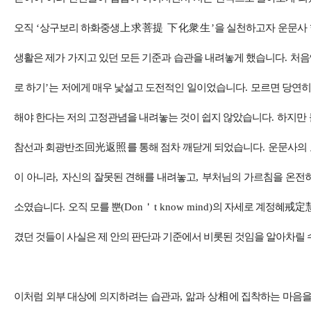
오직
‘
상구보리 하화중생
上求菩提 下化衆生
’
을 실천하고자 운문사
생활은 제가 가지고 있던 모든 기준과 습관을 내려놓게 했습니다
.
처음
로 하기
’
는 저에게 매우 낯설고 도전적인 일이었습니다
.
모르면 당연히
해야 한다는 저의 고정관념을 내려놓는 것이 쉽지 않았습니다
.
하지만 
참선과 회광반조
回光返照
를 통해 점차 깨닫게 되었습니다
.
운문사의 
이 아니라
,
자신의 잘못된 견해를 내려놓고
,
부처님의 가르침을 온전히
소였습니다
.
오직 모를 뿐
(Don
＇
t know mind)
의 자세로 계정혜
戒定
겼던 것들이 사실은 제 안의 판단과 기준에서 비롯된 것임을 알아차릴
이처럼 외부 대상에 의지하려는 습관과
,
앎과 상
相
에 집착하는 마음