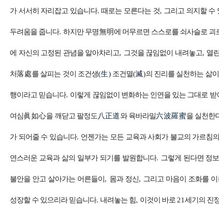
가 서서히 자리잡고 있습니다
.
때로는 모른다는 것
,
그리고 의지할 수
두려움을 줍니다
.
하지만 무명
無明
에 머무르면 스스로를 쇠사슬로 괴
에 자신의 고정된 관념을 알아차리고
,
그것을 끊임없이 내려놓고
,
열린
처
落處
를 살피는 것이 조건생
(
生
)
조건멸
(
滅
)
의 진리를 실천하는 삶
행이라고 믿습니다
.
이렇게 끊임없이 변화하는 인연을 있는 그대로 
여심
眞如心
을 깨닫고 팔정도
八正道
와 육바라밀
六波羅蜜
을 실천한
가 되어줄 수 있습니다
.
언젠가는 모든 교육과 사회가 불교의 가르침
연스러운 교육과 삶의 일부가 되기를 발원합니다
.
그렇게 된다면 정보
불안을 안고 살아가는 어른들이
,
몸과 정신
,
그리고 마음이 조화를 
성장할 수 있으리라 믿습니다
.
내려놓는 힘
,
이것이 바로
21
세기의 진