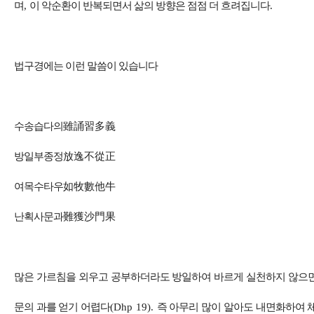
며
,
이 악순환이 반복되면서 삶의 방향은 점점 더 흐려집니다
.
법구경에는 이런 말씀이 있습니다
수송습다의
雖誦習多義
방일부종정
放逸不從正
여목수타우
如牧數他牛
난획사문과
難獲沙門果
많은 가르침을 외우고 공부하더라도 방일하여 바르게 실천하지 않으
문의 과를 얻기 어렵다
(Dhp 19).
즉 아무리 많이 알아도 내면화하여 