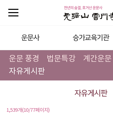
운문사
승가교육기관
운문 풍경
법문특강
계간운문
자유게시판
자유게시판
1,539개(10/77페이지)