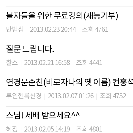
불자들을 위한 무료강의(재능기부)
만법심
2013.02.23 20:44
조회 4761
|
|
질문 드립니다.
찰스
2013.02.21 16:58
조회 4441
|
|
연경문준천(비로자나의 옛 이름) 켠
루인헨륵신경
2013.02.07 01:26
조회 4732
|
|
스님! 세배 받으세요^^
혜정
2013.02.05 14:19
조회 4801
|
|