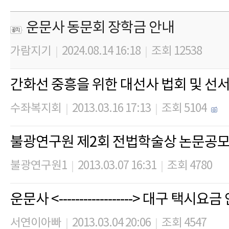
운문사 동문회 장학금 안내
가람지기
2024.08.14 16:18
조회 12538
|
|
간화선 중흥을 위한 대선사 법회 및 선
수좌복지회
2013.03.16 17:13
조회 5104
|
|
불광연구원 제2회 전법학술상 논문공
불광연구원1
2013.03.07 16:31
조회 4780
|
|
운문사 <------------------> 대구 택시
서연이아빠
2013.03.04 20:06
조회 4547
|
|