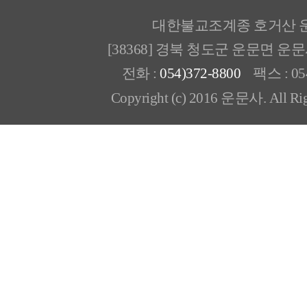
대한불교조계종 호거산 
[38368] 경북 청도군 운문면 운
전화 :
054)372-8800
팩스 : 054
Copyright (c) 2016 운문사. All Rig