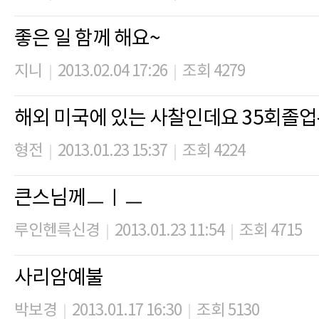
좋은 일 함께 해요~
지니
2013.02.04 17:26
조회 4279
|
|
해외 미국에 있는 사찰인데요 35회졸업
형전
2013.01.23 15:37
조회 4224
|
|
큰스님께ㅡㅣㅡ
루인헨륵신경
2013.01.23 11:54
조회 4715
|
|
사리암예불
박보경
2013.01.17 16:30
조회 5130
|
|