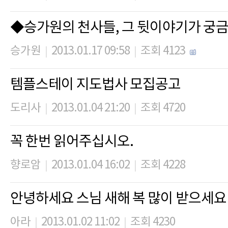
◆승가원의 천사들, 그 뒷이야기가 궁
승가원
2013.01.17 09:58
조회 4123
|
|
템플스테이 지도법사 모집공고
도리사
2013.01.04 21:20
조회 4720
|
|
꼭 한번 읽어주십시오.
향로암
2013.01.04 16:02
조회 4228
|
|
안녕하세요 스님 새해 복 많이 받으세요
아라
2013.01.02 11:02
조회 4230
|
|