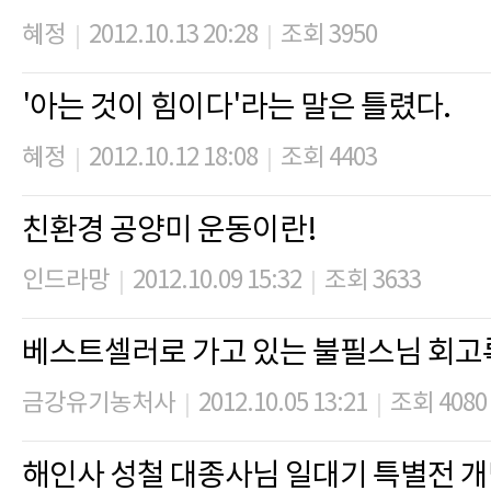
혜정
2012.10.13 20:28
조회 3950
|
|
'아는 것이 힘이다'라는 말은 틀렸다.
혜정
2012.10.12 18:08
조회 4403
|
|
친환경 공양미 운동이란!
인드라망
2012.10.09 15:32
조회 3633
|
|
베스트셀러로 가고 있는 불필스님 회고
금강유기농처사
2012.10.05 13:21
조회 4080
|
|
해인사 성철 대종사님 일대기 특별전 개