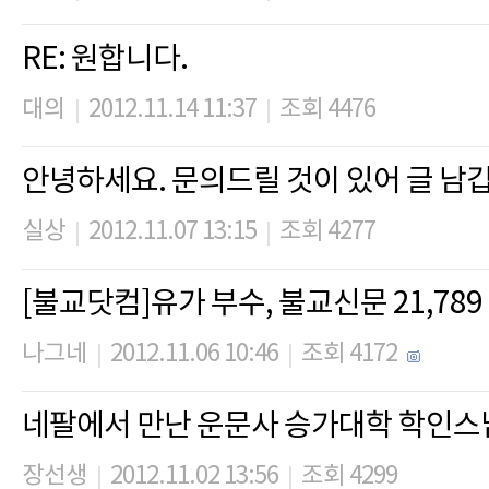
RE: 원합니다.
대의
2012.11.14 11:37
조회 4476
|
|
안녕하세요. 문의드릴 것이 있어 글 남
실상
2012.11.07 13:15
조회 4277
|
|
[불교닷컴]유가 부수, 불교신문 21,789 
나그네
2012.11.06 10:46
조회 4172
|
|
네팔에서 만난 운문사 승가대학 학인스님 (
장선생
2012.11.02 13:56
조회 4299
|
|