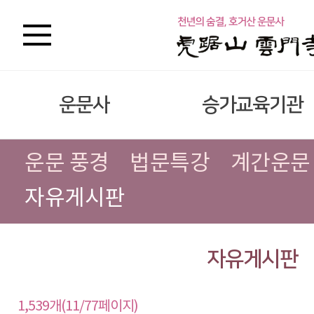
운문사
승가교육기관
운문 풍경
법문특강
계간운문
자유게시판
자유게시판
1,539개(11/77페이지)