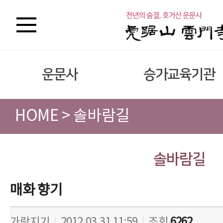
운문사
승가교육기관
HOME > 솔바람길
솔바람길
매화 향기
가람지기
|
2012.03.31 11:59
|
조회
6262