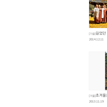
길었던 
[가을]
2014.12.11
초겨울
[겨울]
2013.11.19