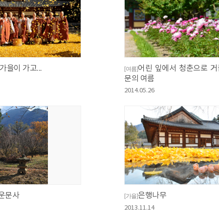
가을이 가고...
어린 잎에서 청춘으로 거
[여름]
문의 여름
2014.05.26
운문사
은행나무
[가을]
2013.11.14