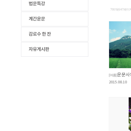
법문특강
700개(6/47페이
계간운문
감로수 한 잔
자유게시판
운문사
[여름]
2015.08.10