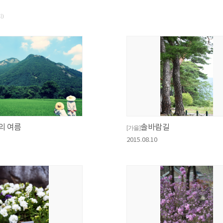
지)
의 여름
솔바람길
[가을]
2015.08.10