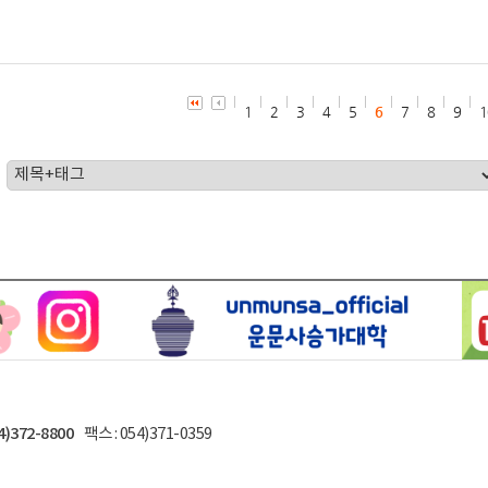
1
2
3
4
5
6
7
8
9
1
4)372-8800
팩스 : 054)371-0359