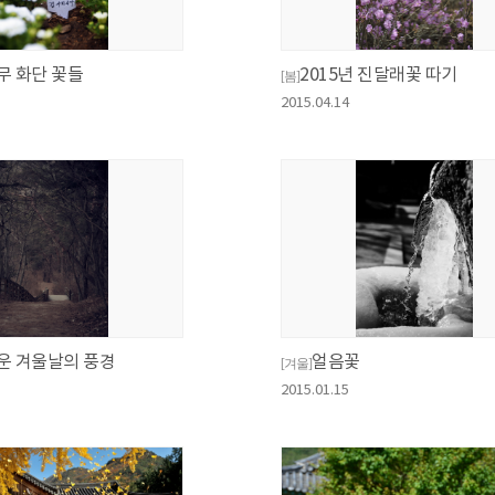
무 화단 꽃들
2015년 진달래꽃 따기
[봄]
2015.04.14
운 겨울날의 풍경
얼음꽃
[겨울]
2015.01.15