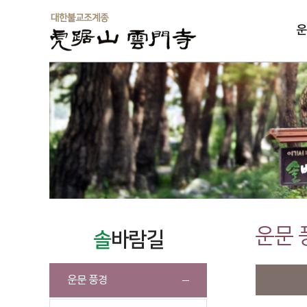
운
솔
운문 
솔
바람길
운문 풍경