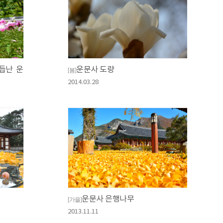
듭난 운
운문사 도량
[봄]
2014.03.28
운문사 은행나무
[가을]
2013.11.11