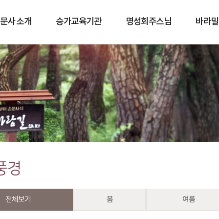
문사 소개
승가교육기관
명성회주스님
바라밀
바람길
풍경
전체보기
봄
여름