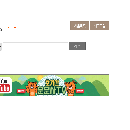
처음목록
새로고침
0