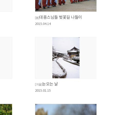
대중스님들 벚꽃길 나들이
[봄]
2015.04.14
눈오는 날
[겨울]
2015.01.15