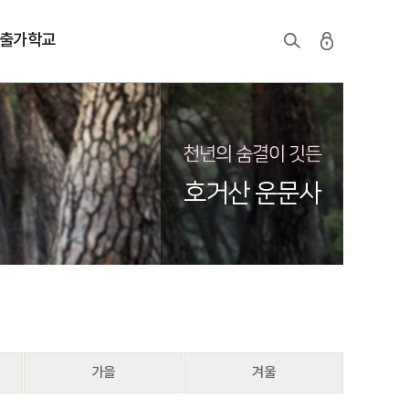
출가학교
천년의 숨결이 깃든
호거산 운문사
가을
겨울