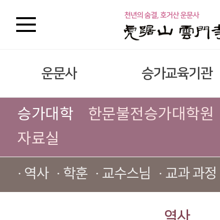
운문사
승가교육기관
승가대학
한문불전승가대학원
자료실
· 역사
· 학훈
· 교수스님
· 교과 과정
역사