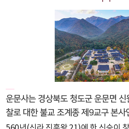
운문사는 경상북도 청도군 운문면 신
찰로 대한 불교 조계종 제9교구 본사
560년(신라 진흥왕 21)에 한 신승이 