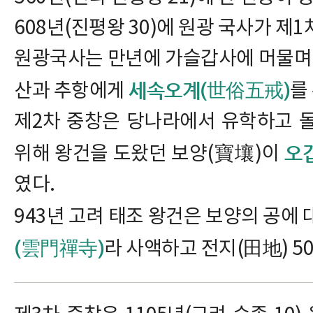
608년(진평왕 30)에 원광 국사가 제
원광국사는 만년에 가슬갑사에 머물며 
세속오계(世俗五戒)
산과 추항에게
를
제2차 중창은 당나라에서 유학하고 
오
위해 왕건을 도왔던 보양(寶壤)이
였다.
943년 고려 태조 왕건은 보양의 공에
(雲門禪寺)
라 사액하고 전지(田地) 5