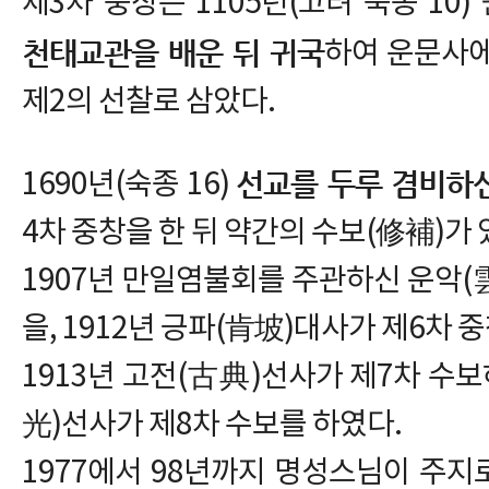
제3차 중창은 1105년(고려 숙종 10
천태교관을 배운 뒤 귀국
하여 운문사에
제2의 선찰로 삼았다.
선교를 두루 겸비하
1690년(숙종 16)
4차 중창을 한 뒤 약간의 수보(修補)가 
1907년 만일염불회를 주관하신 운악(
을, 1912년 긍파(肯坡)대사가 제6차 
1913년 고전(古典)선사가 제7차 수보
光)선사가 제8차 수보를 하였다.
1977에서 98년까지 명성스님이 주