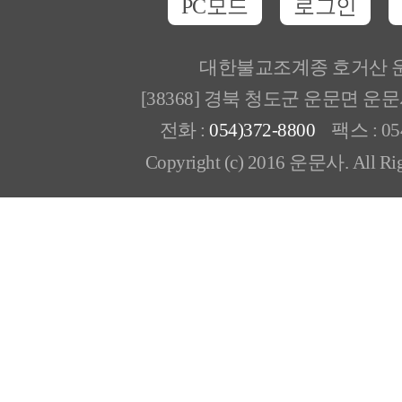
PC모드
로그인
대한불교조계종 호거산 
[38368] 경북 청도군 운문면 운
전화 :
054)372-8800
팩스 : 054
Copyright (c) 2016 운문사. All Rig