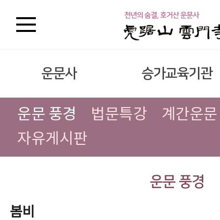
운문사
승가교육기관
운문 풍경
법문특강
계간운문
자유게시판
운문 풍경
봄비