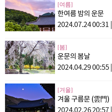
[여름]
한여름 밤의 운문
2024.07.24 00:31
|
[봄]
운문의 봄날
2024.04.29 00:55
|
[겨울]
겨울 구름문 (雲門)
2024.02.26 20:57
|