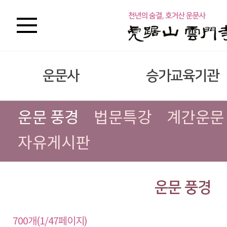
운문사
승가교육기관
운문 풍경
법문특강
계간운문
자유게시판
운문 풍경
700개(1/47페이지)