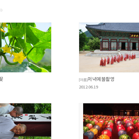
지)
꽃
저녁예불촬영
[여름]
2012.06.19