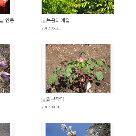
날 연등
녹음의 계절
[봄]
2012.05.21
일본작약
[봄]
2012.04.28