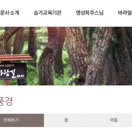
문사 소개
승가교육기관
명성회주스님
바라밀
바람길
풍경
전체보기
봄
여름