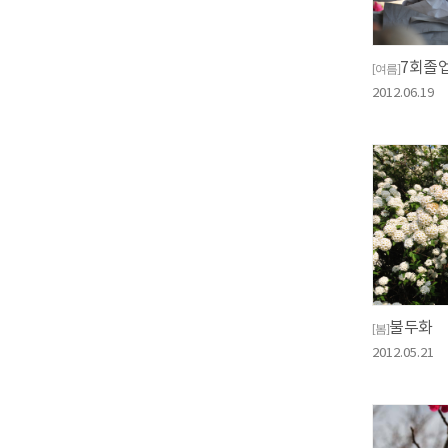
7회졸
[여름]
2012.06.19
불두화
[봄]
2012.05.21