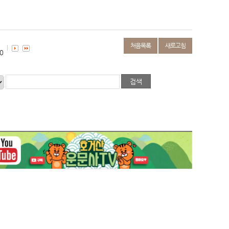
처음목록
새로고침
0