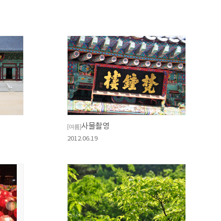
사물촬영
[여름]
2012.06.19