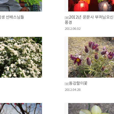
업생 선배스님들
2012년 운문사 부처님오신
[봄]
풍경
2012.06.02
동강할미꽃
[봄]
2012.04.28