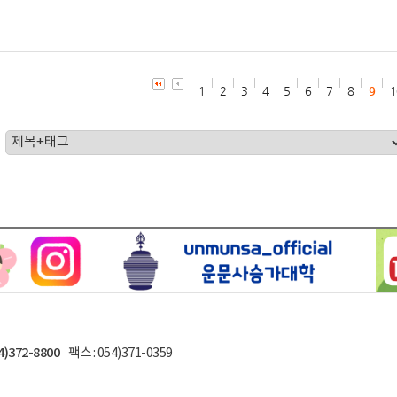
1
2
3
4
5
6
7
8
9
1
4)372-8800
팩스 : 054)371-0359