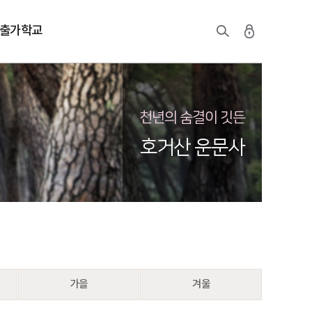
출가학교
천년의 숨결이 깃든
호거산 운문사
가을
겨울