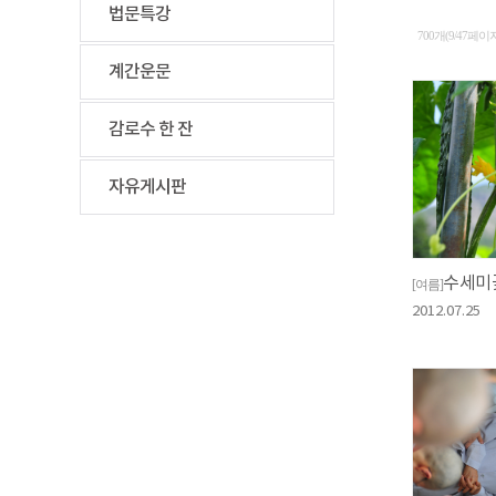
법문특강
700개(9/47페이
계간운문
감로수 한 잔
자유게시판
수세미
[여름]
2012.07.25