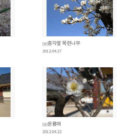
종각옆 목련나무
[봄]
2012.04.27
운룡매
[봄]
2012.04.22