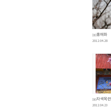
홍매화
[봄]
2012.04.28
자색목련
[봄]
2012.04.23