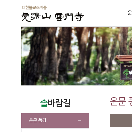
운
솔
운문 
솔
바람길
운문 풍경