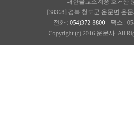
대한불교조계종 호거산 
[38368] 경북 청도군 운문면 운
전화 :
054)372-8800
팩스 : 054
Copyright (c) 2016 운문사. All Rig