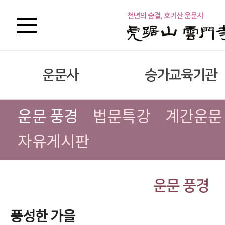
운문사
승가교육기관
운문 풍경
법문특강
계간운문
자유게시판
운문 풍경
풍성한 가을