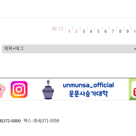
1
2
3
4
5
6
7
8
9
1
4)372-8800
팩스 : 054)371-0359