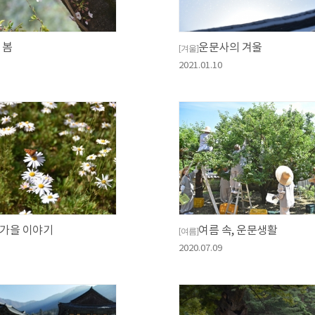
 봄
운문사의 겨울
[겨울]
2021.01.10
 가을 이야기
여름 속, 운문생활
[여름]
2020.07.09