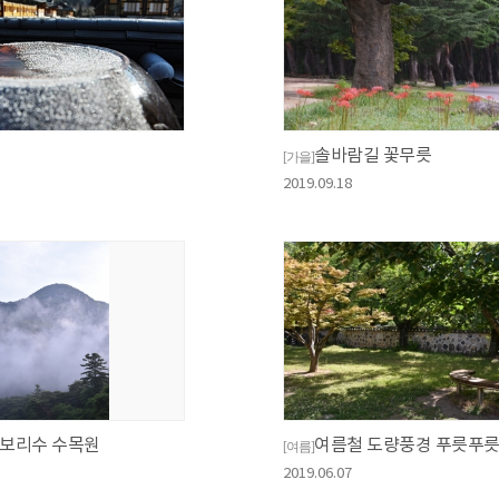
솔바람길 꽃무릇
[가을]
2019.09.18
 보리수 수목원
여름철 도량풍경 푸릇푸릇
[여름]
2019.06.07