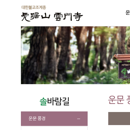
운
솔
운문 
솔
바람길
운문 풍경