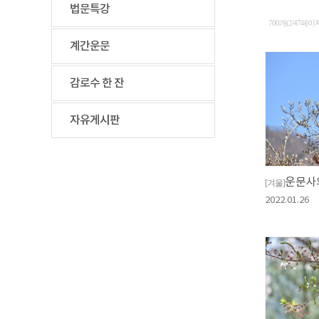
법문특강
700개(2/47페이
계간운문
감로수 한 잔
자유게시판
운문사
[겨울]
2022.01.26