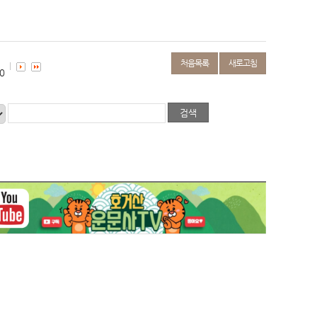
처음목록
새로고침
0