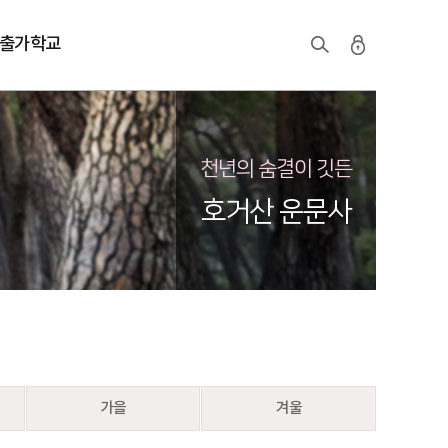
출가학교
천년의 숨결이 깃든
호거산 운문사
가을
겨울