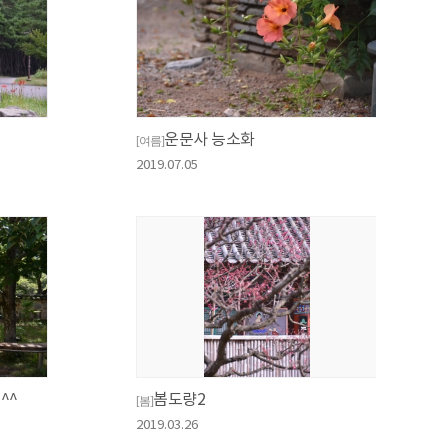
운문사 능소화
[여름]
2019.07.05
^^
봄도량2
[봄]
2019.03.26