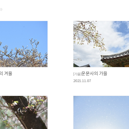
지)
의 겨울
운문사의 가을
[가을]
2021.11.07