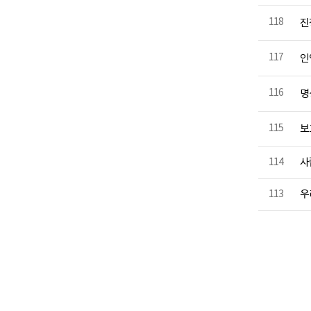
118
진
117
인
116
명
115
보
114
사
113
우