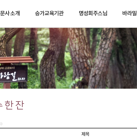
문사 소개
승가교육기관
명성회주스님
바라밀
바람길
 한 잔
지)
제목