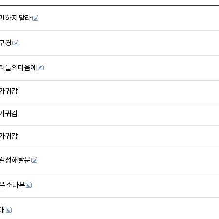
만하지 말라
구경
리들의마음에
가귀감
가귀감
가귀감
일성해탈문
은 소나무
매