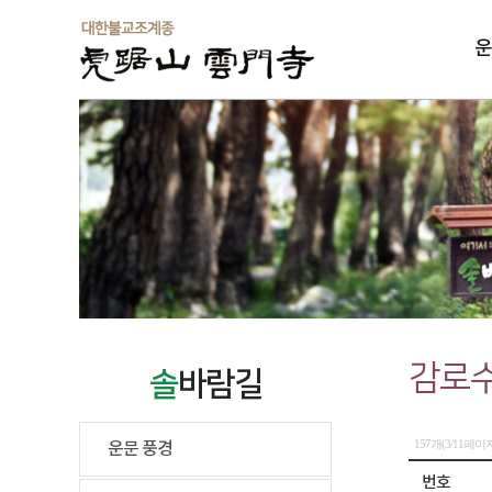
운
솔
감로수
솔
바람길
157개(3/11페이
운문 풍경
번호