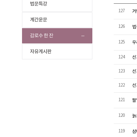
법문특강
127
거
계간운문
126
법
감로수 한 잔
125
우
자유게시판
124
선
123
선
122
선
121
팔
120
늙
119
삼