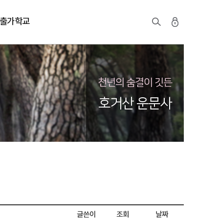
출가학교
천년의 숨결이 깃든
호거산 운문사
글쓴이
조회
날짜