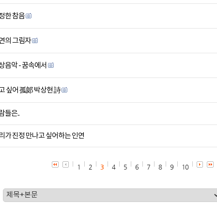
정한 참음
연의 그림자
상음악 - 꿈속에서
고 싶어 孤郞 박상현 詩
람들은..
리가 진정 만나고 싶어하는 인연
1
2
3
4
5
6
7
8
9
10