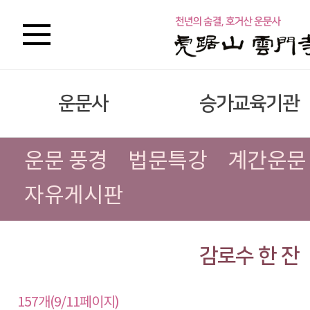
운문사
승가교육기관
운문 풍경
법문특강
계간운문
자유게시판
감로수 한 잔
157개(9/11페이지)