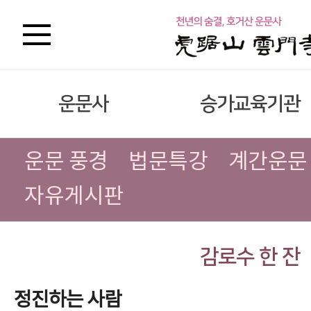
운문사
승가교육기관
운문 풍경
법문특강
계간운문
자유게시판
감로수 한 잔
정진하는 사람