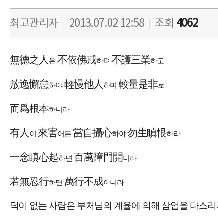
최고관리자
|
2013.07.02 12:58
|
조회
4062
無德之人
不依佛戒
不護三業
은
하며
하고
放逸懈怠
輕慢他人
較量是非
하야
하며
로
而爲根本
하니라
有人
來害
當自攝心
勿生瞋
恨
이
어든
하야
하라
一念瞋心起
百萬障門開
하면
니라
若無忍行
萬行不成
하면
이니라
덕이 없는 사람은 부처님의 계율에 의해 삼업을 다스리