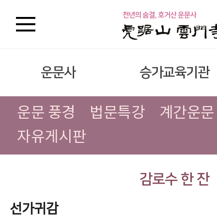
운문사
승가교육기관
운문 풍경
법문특강
계간운문
자유게시판
감로수 한 잔
선가귀감