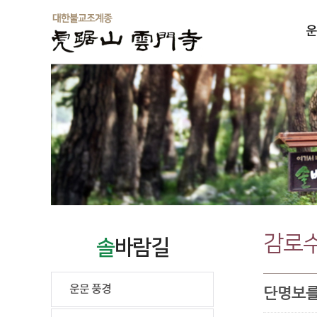
운
솔
감로수
솔
바람길
운문 풍경
단명보를