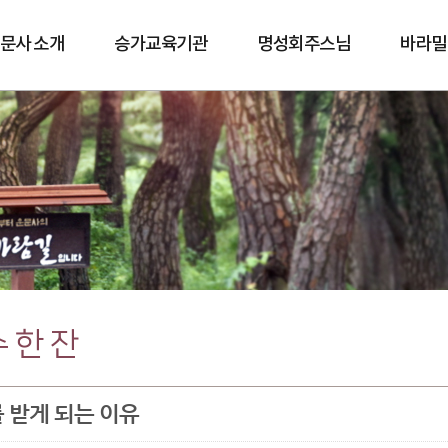
문사 소개
승가교육기관
명성회주스님
바라밀
바람길
 한 잔
 받게 되는 이유