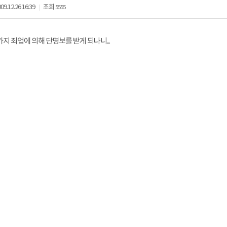
09.12.26 16:39
조회
5555
|
지 죄업에 의해 단명보를 받게 되나니...