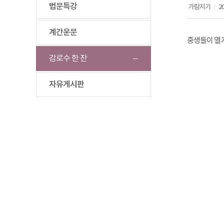
법문특강
가람지기
20
|
계간운문
중생들이 열가
감로수 한 잔
자유게시판