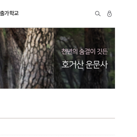
출가학교
천년의 숨결이 깃든
호거산 운문사