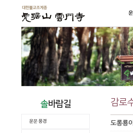
운
솔
감로수
솔
바람길
운문 풍경
도롱룡이