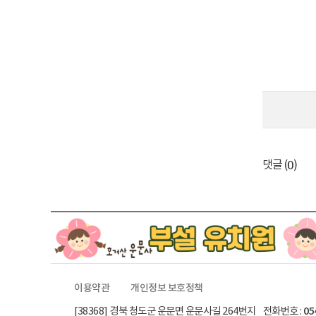
0
댓글 (
)
이용약관
개인정보 보호정책
[38368] 경북 청도군 운문면 운문사길 264번지 전화번호 :
05