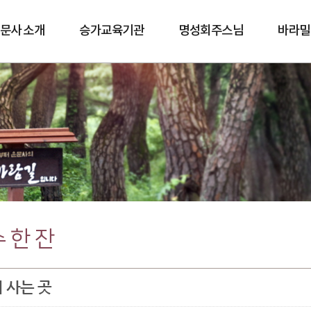
문사 소개
승가교육기관
명성회주스님
바라밀
바람길
 한 잔
 사는 곳