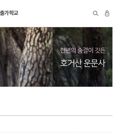
출가학교
천년의 숨결이 깃든
호거산 운문사