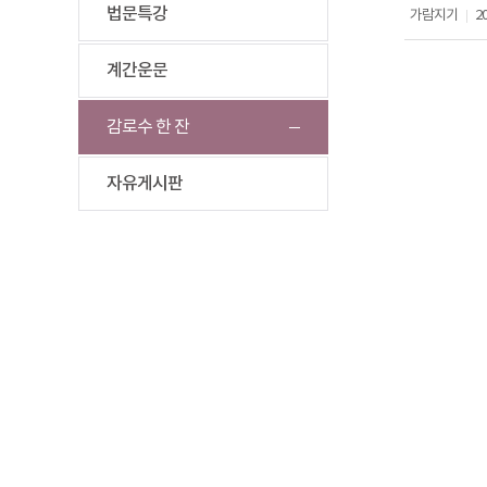
법문특강
가람지기
20
|
계간운문
감로수 한 잔
자유게시판