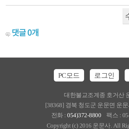
댓글
0
개
PC모드
로그인
대한불교조계종 호거산 
[38368] 경북 청도군 운문면 운
전화 :
054)372-8800
팩스 : 054
Copyright (c) 2016 운문사. All Rig