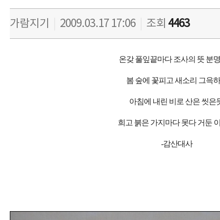
가람지기
|
2009.03.17 17:06
|
조회
4463
온갖 풀잎끝마다 조사의 뜻 분
봄 숲에 꽃피고 새소리 그윽
아침에 내린 비로 산은 씻은듯
희고 붉은 가지마다
못다 거둔 
-감산대사