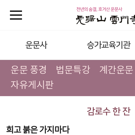
운문사
승가교육기관
운문 풍경
법문특강
계간운문
자유게시판
감로수 한 잔
희고 붉은 가지마다