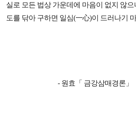
실로 모든 법상 가운데에 마음이 없지 않으
도를 닦아 구하면 일심(一心)이 드러나기 
- 원효「 금강삼매경론」