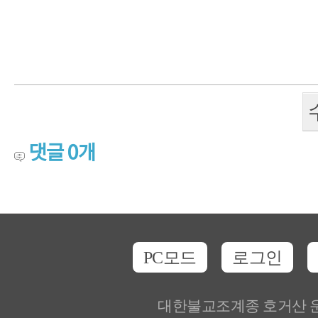
댓글
0
개
PC모드
로그인
대한불교조계종 호거산 