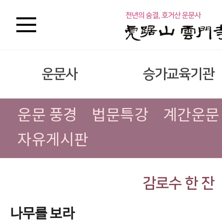
운문사
승가교육기관
운문 풍경
법문특강
계간운문
자유게시판
감로수 한 잔
나무를 보라