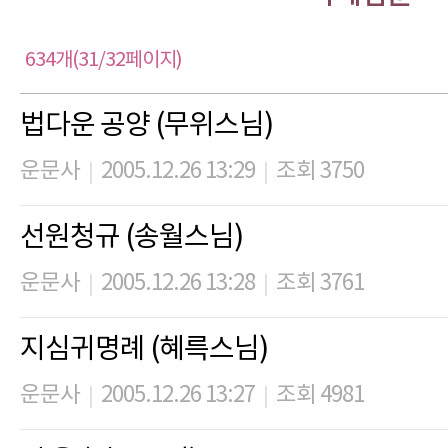
634개(31/32페이지)
법다운 공양 (무위스님)
운문사
2005.12.26 13:29
조회 3750
|
|
선원청규 (송월스님)
운문사
2005.12.26 13:28
조회 3761
|
|
지심귀명례 (혜륵스님)
운문사
2005.12.26 13:27
조회 4981
|
|