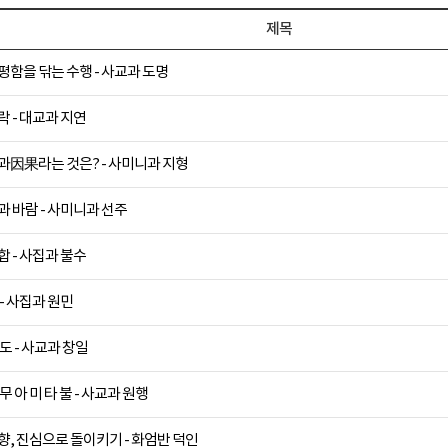
제목
평함을 닦는 수행 - 사교과 도명
락 - 대교과 지연
과因果라는 것은? - 사미니과 지형
과 바람 - 사미니과 선주
합 - 사집과 불수
 - 사집과 원민
 도 - 사교과 창일
 무 아 미 타 불 - 사교과 원행
향, 진심으로 돌이키기 - 화엄반 덕인