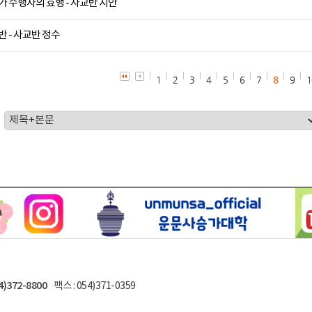
가 수행자의 효행 - 사교반 지안
반 - 사교반 정수
1
2
3
4
5
6
7
8
9
1
4)372-8800
팩스 : 054)371-0359