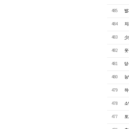
485
발
484
치
483
少
482
옷
481
당
480
능
479
하
478
소
477
포