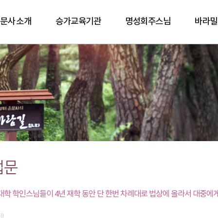
문사 소개
승가교육기관
명성회주스님
바라밀
바람길
법문
학 학인스님들이 4년 재학 동안 단 한번 차례대로 법상에 올라서 대중에게
지)