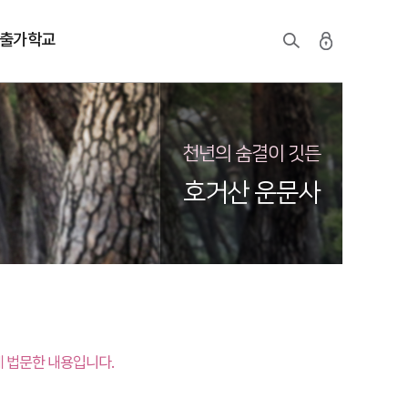
출가학교
천년의 숨결이 깃든
호거산 운문사
 법문한 내용입니다.