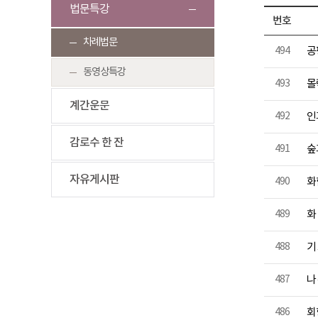
법문특강
번호
차례법문
494
공
동영상특강
493
몰
계간운문
492
인
감로수 한 잔
491
숲
자유게시판
490
화
489
화
488
기
487
나
486
회