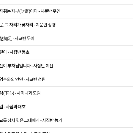
자취는 재부(財富)이다 - 치문반 우연
문, 그 자리가 꽃자리 - 치문반 성경
慾知足 - 사교반 무이
걸이 - 사집반 동호
신이 부처님입니다 - 사집반 혜선
엄주와의 인연 - 사교반 청원
심(下心) - 사미니과 도림
임 - 사집과 대호
교를 잠시 잊은 그대에게 - 사집반 능가