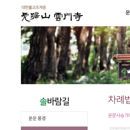
운
솔
차례
솔
바람길
운문사승가대
운문 풍경
634개(8/32페이