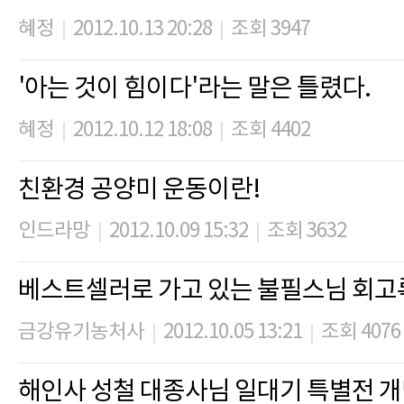
혜정
2012.10.13 20:28
조회 3947
|
|
'아는 것이 힘이다'라는 말은 틀렸다.
혜정
2012.10.12 18:08
조회 4402
|
|
친환경 공양미 운동이란!
인드라망
2012.10.09 15:32
조회 3632
|
|
베스트셀러로 가고 있는 불필스님 회고
금강유기농처사
2012.10.05 13:21
조회 4076
|
|
해인사 성철 대종사님 일대기 특별전 개