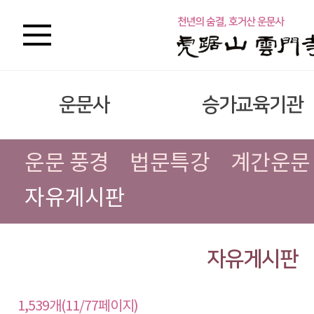
운문사
승가교육기관
운문 풍경
법문특강
계간운문
자유게시판
자유게시판
1,539개(11/77페이지)