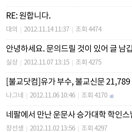
RE: 원합니다.
대의
2012.11.14 11:37
조회 4474
|
|
안녕하세요. 문의드릴 것이 있어 글 남
실상
2012.11.07 13:15
조회 4275
|
|
[불교닷컴]유가 부수, 불교신문 21,789 
나그네
2012.11.06 10:46
조회 4170
|
|
네팔에서 만난 운문사 승가대학 학인스님 (
장선생
2012.11.02 13:56
조회 4297
|
|