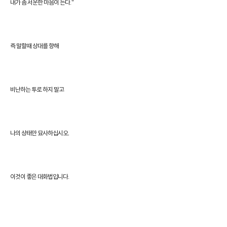
."
내가 좀 서운한 마음이 든다
즉 말할때 상대를 향해
비난하는 투로 하지 말고
.
나의 상태만 묘사하십시오
.
이것이 좋은 대화법입니다