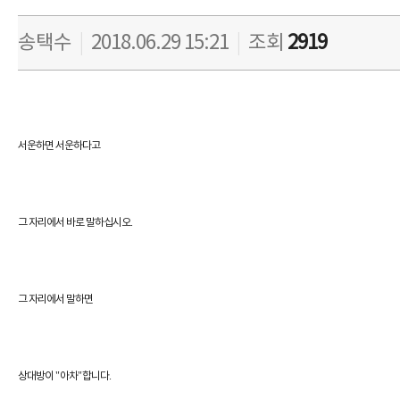
송택수
|
2018.06.29 15:21
|
조회
2919
서운하면 서운하다고
.
그 자리에서 바로 말하십시오
그 자리에서 말하면
"
"
.
상대방이
아차
합니다