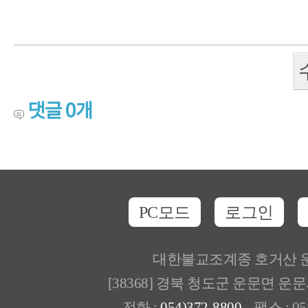
댓글
0
개
PC모드
로그인
대한불교조계종 호거산 
[38368] 경북 청도군 운문면 운
전화 :
054)372-8800
팩스 : 054