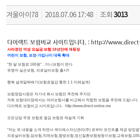
겨울아이78
|
2018.07.06 17:48
|
조회
3013
다이렉트 보험비교 사이트입니다. :
http://www.direct
사라졌던 여성 요실금 보험 18년만에 재등장
어린이 보험, 보장·가입나이 대폭 확대
"한 달 보험료 180원“…미니보험이 뜬다
유병자 실손보험, 의료실비보험 출시!!
행복 설계알짜배기(보험료절감 통한 1:1 미래설계)
보험영업사원은 자기네 회사 보험만 추천해 주지만
저희 보험대리점에서는 여러보험사를 비교해서 적합한 보험을 추천해 드립니다.
다이렉트 보험비교 사이트입니다. :
http://www.direct-online.me
모든상담 무료 보험료 절감 보험료 재설계 기회
"저는 위 내용을 소개 하면서 케이에스자산관리(주) 로부터 포인트를 제공 받았음
의료실비보험,암보험,치매보험,함방보험,정신질환보험쌍둥이보험,교육보험,100