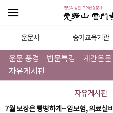
운문사
승가교육기관
운문 풍경
법문특강
계간운문
자유게시판
자유게시판
7월 보장은 빵빵하게~ 암보험, 의료실비