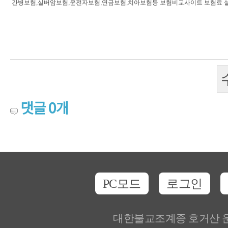
간병보험,실버암보험,운전자보험,연금보험,치아보험등 보험비교사이트 보험료 설
댓글
0
개
PC모드
로그인
대한불교조계종 호거산 