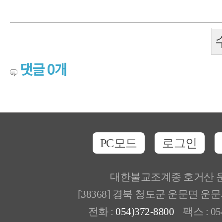
댓글
0
개
PC모드
로그인
대한불교조계종 호거산 
[38368] 경북 청도군 운문면 운
전화 :
054)372-8800
팩스 : 054