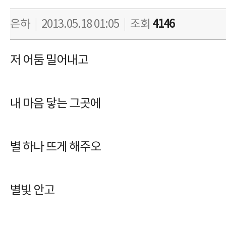
은하
|
2013.05.18 01:05
|
조회
4146
저 어둠 밀어내고
내 마음 닿는 그곳에
별 하나 뜨게 해주오
별빛 안고