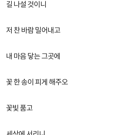
길 나설 것이니
저 찬 바람 밀어내고
내 마음 닿는 그곳에
꽃 한 송이 피게 해주오
꽃빛 품고
세상에 서리니