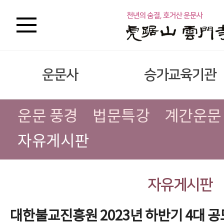
운문사
승가교육기관
운문 풍경
법문특강
계간운문
자유게시판
자유게시판
대한불교진흥원 2023년 하반기 4대 