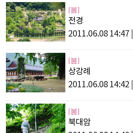
[봄]
전경
2011.06.08 14:47
|
[봄]
상강례
2011.06.08 14:42
|
[봄]
북대암