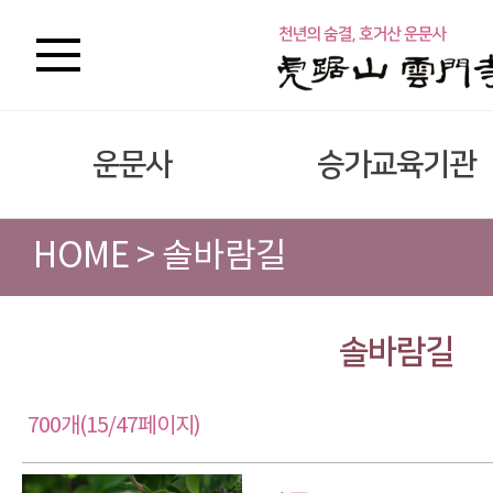
운문사
승가교육기관
HOME > 솔바람길
솔바람길
700개(15/47페이지)