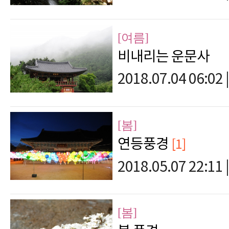
[여름]
비내리는 운문사
2018.07.04 06:02
|
[봄]
연등풍경
[1]
2018.05.07 22:11
|
[봄]