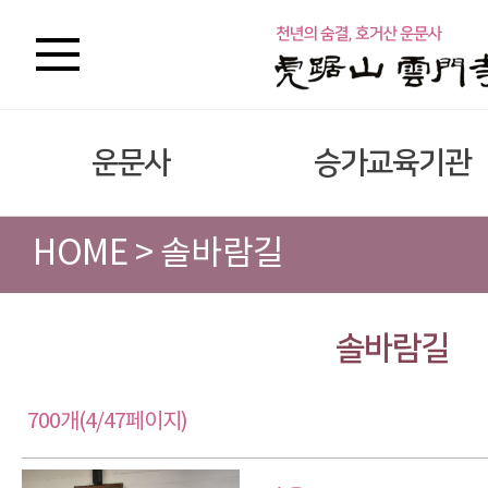
운문사
승가교육기관
HOME > 솔바람길
솔바람길
700개(4/47페이지)