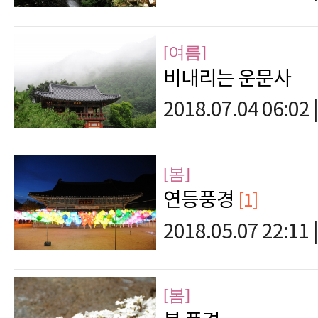
[여름]
비내리는 운문사
2018.07.04 06:02
|
[봄]
연등풍경
[1]
2018.05.07 22:11
|
[봄]