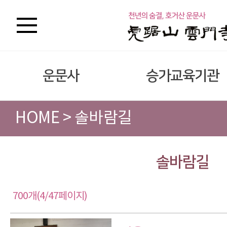
운문사
승가교육기관
HOME > 솔바람길
솔바람길
700개(4/47페이지)