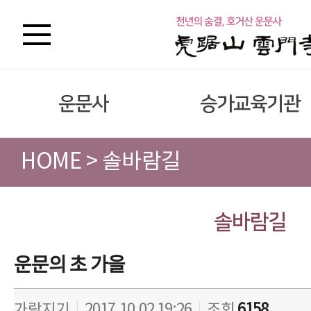
운문사
승가교육기관
HOME > 솔바람길
솔바람길
운문의 초 가을
가람지기
|
2017.10.02 19:26
|
조회
6158