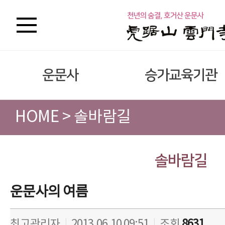
운문사
승가교육기관
HOME > 솔바람길
솔바람길
운문사의 여름
최고관리자
|
2013.06.10 09:51
|
조회
8631