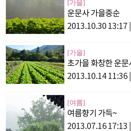
[가을]
운문사 가을중순
2013.10.30 13:17
|
[가을]
초가을 화창한 운문
2013.10.14 11:36
|
[여름]
여름향기 가득~
2013.07.16 17:13
|