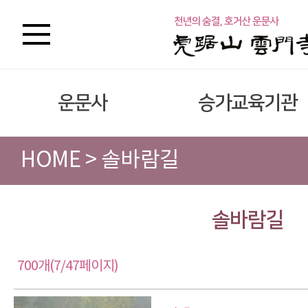
운문사
승가교육기관
HOME > 솔바람길
솔바람길
700개(7/47페이지)