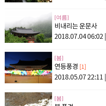
[여름]
비내리는 운문사
2018.07.04 06:02
|
[봄]
연등풍경
[1]
2018.05.07 22:11
|
[봄]