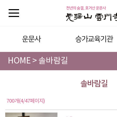
운문사
승가교육기관
HOME > 솔바람길
솔바람길
700개(4/47페이지)