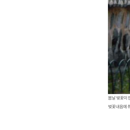
봄날 벚꽃이 
벚꽃내음에 취