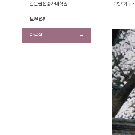
한문불전승가대학원
가람지기
20
|
보현율원
자료실