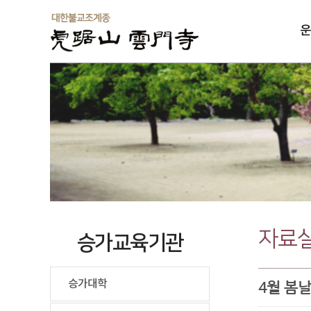
운
솔
자료
승가교육기관
승가대학
4월 봄날