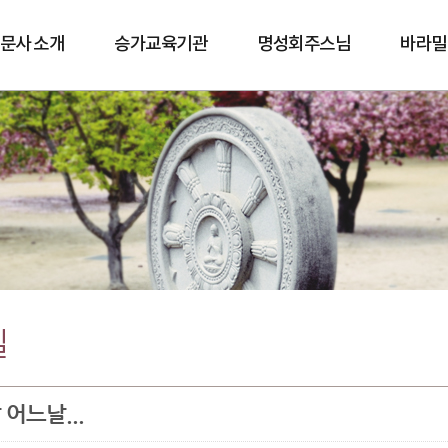
문사 소개
승가교육기관
명성회주스님
바라밀
바람길
실
 어느날...