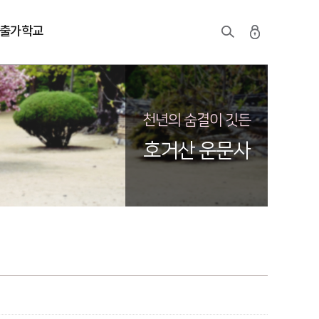
출가학교
천년의 숨결이 깃든
호거산 운문사